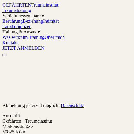
GEFÄHRTEN
Traumainstitut
Traumatraining
Vertiefungsseminare
▼
Berührung
Beziehung
Intimität
Tanzkomplizen
Haltung & Ansatz
▼
Was wirkt im Training
Über mich
Kontakt
JETZT ANMELDEN
Abmeldung jederzeit möglich.
Datenschutz
Anschrift
Gefährten · Traumainstitut
Merkensstraße 3
50825 Köln