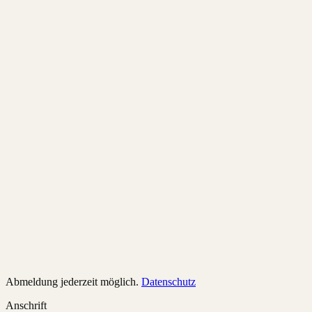
Unterstützung
Gerne unterstützen wir bei Fragen zur Förderfähigkeit.
Ratenzahlung
Eine Ratenzahlung ist möglich. Details finden Sie im Anmeldeformula
Abmeldung jederzeit möglich.
Datenschutz
Anschrift