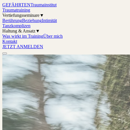
GEFÄHRTEN
Traumainstitut
Traumatraining
Vertiefungsseminare
▼
Berührung
Beziehung
Intimität
Tanzkomplizen
Haltung & Ansatz
▼
Was wirkt im Training
Über mich
Kontakt
JETZT ANMELDEN