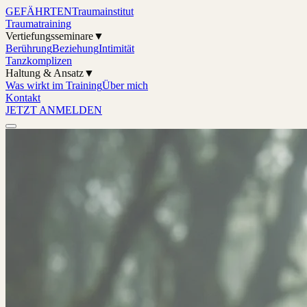
GEFÄHRTEN
Traumainstitut
Traumatraining
Vertiefungsseminare
▼
Berührung
Beziehung
Intimität
Tanzkomplizen
Haltung & Ansatz
▼
Was wirkt im Training
Über mich
Kontakt
JETZT ANMELDEN